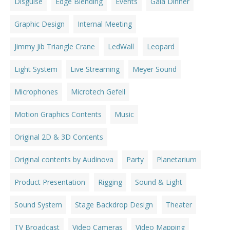
Disguise
Edge Blending
Events
Gala Dinner
Graphic Design
Internal Meeting
Jimmy Jib Triangle Crane
LedWall
Leopard
Light System
Live Streaming
Meyer Sound
Microphones
Microtech Gefell
Motion Graphics Contents
Music
Original 2D & 3D Contents
Original contents by Audinova
Party
Planetarium
Product Presentation
Rigging
Sound & Light
Sound System
Stage Backdrop Design
Theater
TV Broadcast
Video Cameras
Video Mapping